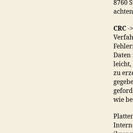
8760 S
achten
CRC
->
Verfah
Fehlern
Daten 
leicht
zu erz
gegebe
geford
wie be
Platte
Interne