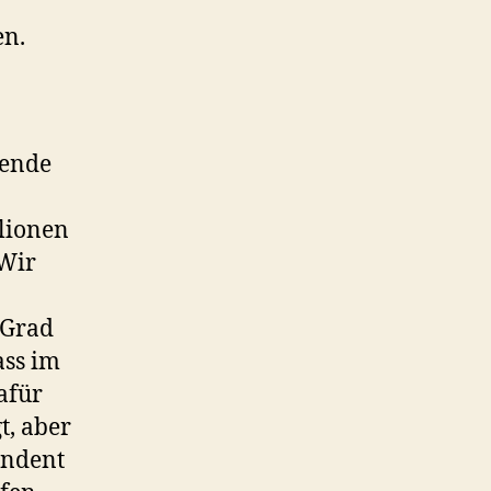
en.
hende
lionen
 Wir
 Grad
ass im
Dafür
t, aber
ndent