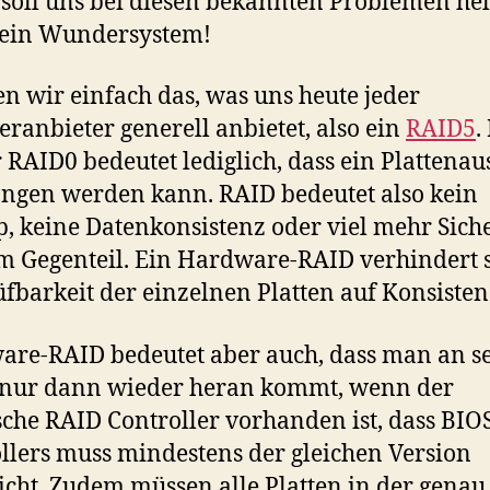
“ soll uns bei diesen bekannten Problemen hel
 ein Wundersystem!
 wir einfach das, was uns heute jeder
eranbieter generell anbietet, also ein
RAID5
.
 RAID0 bedeutet lediglich, dass ein Plattenaus
ngen werden kann. RAID bedeutet also kein
, keine Datenkonsistenz oder viel mehr Siche
m Gegenteil. Ein Hardware-RAID verhindert 
üfbarkeit der einzelnen Platten auf Konsisten
re-RAID bedeutet aber auch, dass man an s
 nur dann wieder heran kommt, wenn der
sche RAID Controller vorhanden ist, dass BIO
llers muss mindestens der gleichen Version
icht. Zudem müssen alle Platten in der genau