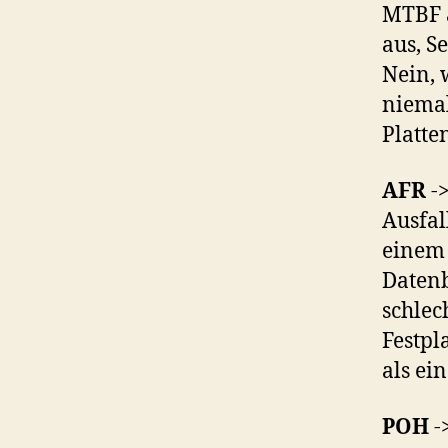
MTBF a
aus, S
Nein, 
niemal
Platten
AFR
->
Ausfal
einem 
Datenb
schlec
Festpl
als ein
POH
->