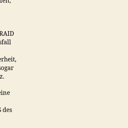
fen,
 RAID
fall
rheit,
sogar
z.
eine
S des