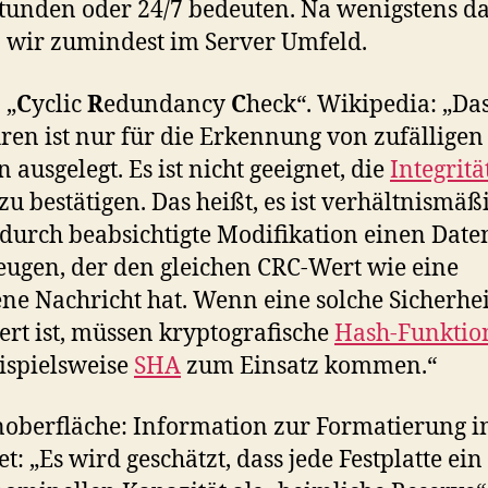
tunden oder 24/7 bedeuten. Na wenigstens d
 wir zumindest im Server Umfeld.
 „
C
yclic
R
edundancy
C
heck“. Wikipedia: „Da
ren ist nur für die Erkennung von zufälligen
 ausgelegt. Es ist nicht geeignet, die
Integritä
zu bestätigen. Das heißt, es ist verhältnismäß
, durch beabsichtigte Modifikation einen Dat
eugen, der den gleichen CRC-Wert wie eine
ne Nachricht hat. Wenn eine solche Sicherhei
ert ist, müssen kryptografische
Hash-Funktio
ispielsweise
SHA
zum Einsatz kommen.“
noberfläche: Information zur Formatierung 
t: „Es wird geschätzt, dass jede Festplatte ein 