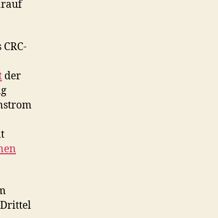
arauf
s CRC-
t
der
ig
enstrom
t
nen
im
Drittel