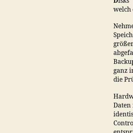
D
isks
welch
Nehmen
Speich
größer
abgefa
Backup
ganz i
die Pr
Hardwa
Daten
identi
Contro
entspr