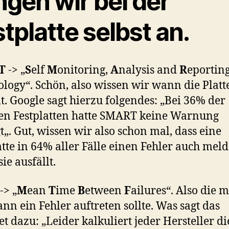
ngen wir bei der
tplatte selbst an.
T
-> „
S
elf
M
onitoring,
A
nalysis and
R
eportin
logy“. Schön, also wissen wir wann die Platt
lt. Google sagt hierzu folgendes: „Bei 36% der
en Festplatten hatte SMART keine Warnung
t„. Gut, wissen wir also schon mal, dass eine
atte in 64% aller Fälle einen Fehler auch meld
ie ausfällt.
-> „
M
ean
T
ime
B
etween
F
ailures“. Also die m
ann ein Fehler auftreten sollte. Was sagt das
et dazu: „Leider kalkuliert jeder Hersteller di