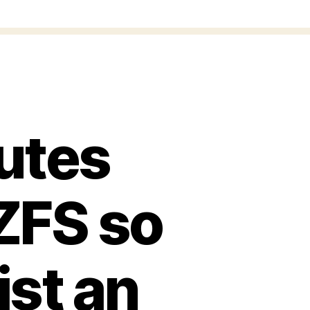
utes
ZFS so
ist an