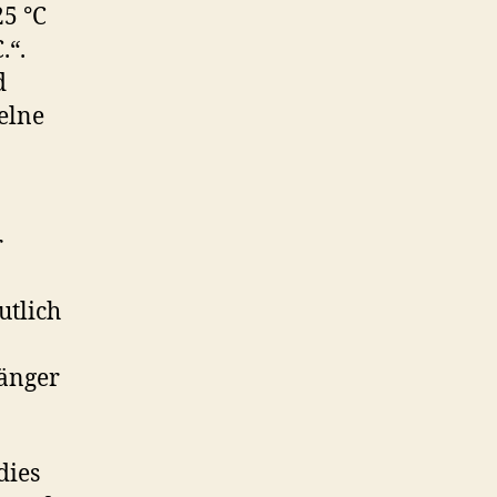
25 °C
.“.
d
elne
r
utlich
länger
dies