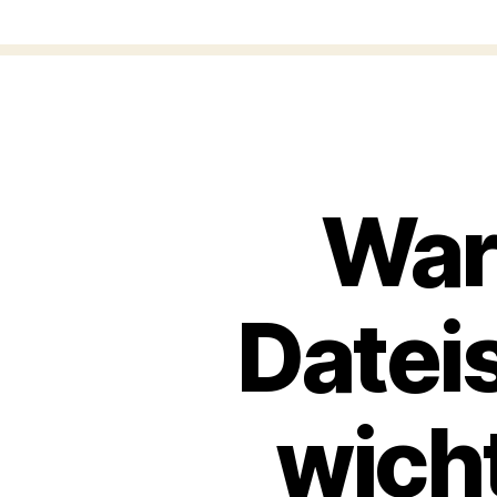
War
Datei
wicht