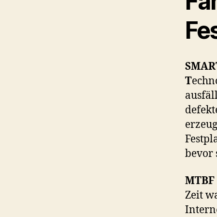
Fa
Fes
SMAR
T
echno
ausfäl
defekt
erzeug
Festpl
bevor s
MTBF
Zeit w
Intern