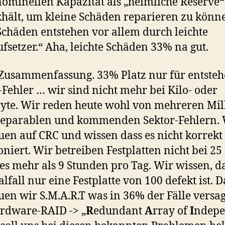
nominellen Kapazität als „heimliche Reserve“
hält, um kleine Schäden reparieren zu könn
Schäden entstehen vor allem durch leichte
fsetzer.“ Aha, leichte Schäden 33% na gut.
 Zusammenfassung. 33% Platz nur für entste
-Fehler … wir sind nicht mehr bei Kilo- oder
te. Wir reden heute wohl von mehreren Mil
reparablen und kommenden Sektor-Fehlern.
uen auf CRC und wissen dass es nicht korrekt
oniert. Wir betreiben Festplatten nicht bei 25
es mehr als 9 Stunden pro Tag. Wir wissen, d
lfall nur eine Festplatte von 100 defekt ist. 
uen wir S.M.A.R.T was in 36% der Fälle versag
rdware-RAID -> „
R
edundant
A
rray of
I
ndepe