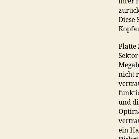
ihrer 
zurück
Diese 
Kopfau
Platte
Sektor
Megaby
nicht 
vertra
funkti
und di
Optima
vertra
ein Ha