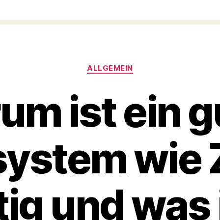
Kategorien
ALLGEMEIN
um ist ein g
system wie 
ig und was 