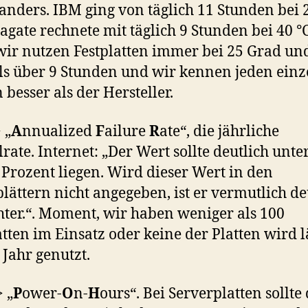
nders. IBM ging von täglich 11 Stunden bei 
eagate rechnete mit täglich 9 Stunden bei 40 °C
wir nutzen Festplatten immer bei 25 Grad un
s über 9 Stunden und wir kennen jeden einz
 besser als der Hersteller.
 „
A
nnualized
F
ailure
R
ate“, die jährliche
lrate. Internet: „Der Wert sollte deutlich unte
Prozent liegen. Wird dieser Wert in den
lättern nicht angegeben, ist er vermutlich de
hter.“. Moment, wir haben weniger als 100
atten im Einsatz oder keine der Platten wird 
 Jahr genutzt.
 „
P
ower-
O
n-
H
ours“. Bei Serverplatten sollte 