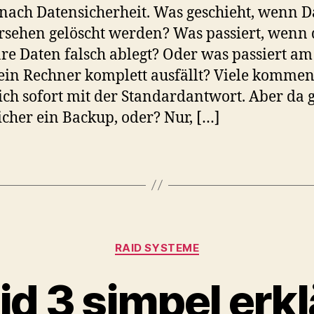
di
nach Datensicherheit. Was geschieht, wenn D
Au
rsehen gelöscht werden? Was passiert, wenn 
du
Us
re Daten falsch ablegt? Oder was passiert am
od
in Rechner komplett ausfällt? Viele komme
du
ich sofort mit der Standardantwort. Aber da g
Fe
icher ein Backup, oder? Nur, […]
in
de
So
ist
di
wo
si
au
Kategorien
RAID SYSTEME
di
si
id 3 simpel erkl
Lö