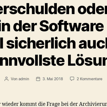
rschulden ode
in der Software 
 sicherlich auc
innvollste Lösu
zu
Von
admin
3. Mai 2018
2 Kommentare
Beitragsautor
Veröffentlichungsdatum
Ra
4
–
Fü
wieder kommt die Frage bei der Archivieru