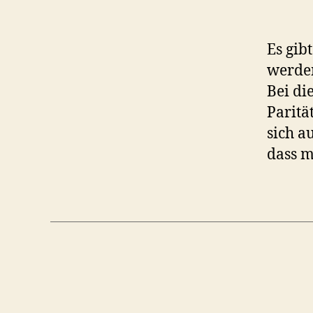
Es gib
werden
Bei di
Paritä
sich a
dass 