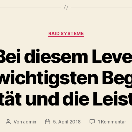
Kategorien
RAID SYSTEME
Bei diesem Leve
wichtigsten Begr
tät und die Lei
zu
Von
admin
5. April 2018
1 Kommentar
Beitragsautor
Veröffentlichungsdatum
Ra