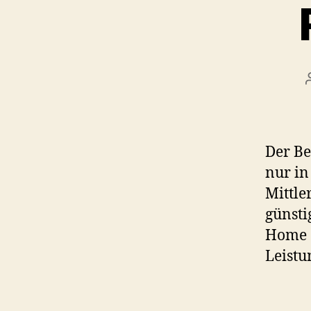
Der Be
nur in
Mittle
günsti
Home C
Leistu