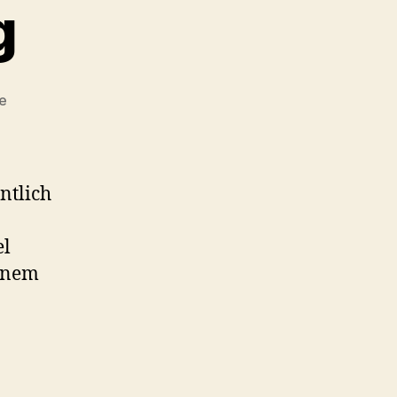
g
zu
e
Raid
2
Erklärung
ntlich
el
einem