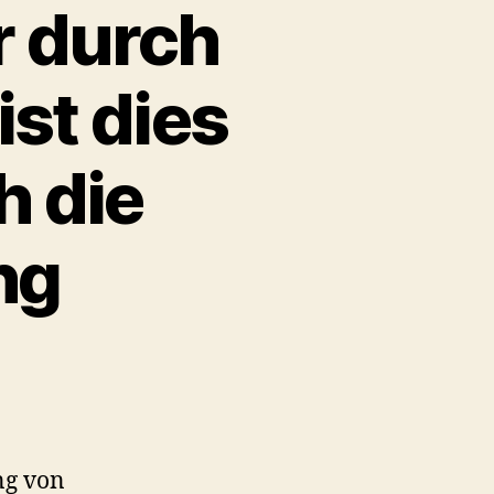
r durch
ist dies
h die
ng
id
r
ng von