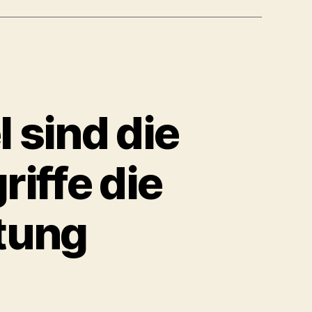
l sind die
iffe die
stung
id