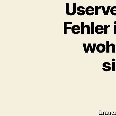
Userve
Fehler 
wohl
s
Immer 