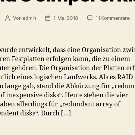
zu
Von
admin
1. Mai 2018
11 Kommentare
Beitragsautor
Veröffentlichungsdatum
Ra
3
si
er
urde entwickelt, dass eine Organisation zwi
en Festplatten erfolgen kann, die zu einem
er gehören. Die Organisation der Platten erf
htlich eines logischen Laufwerks. Als es RAID
so lange gab, stand die Abkürzung für „redun
of inexpensive disks“. Heute stehen die vier
aben allerdings für „redundant array of
ndent disks“. Durch […]