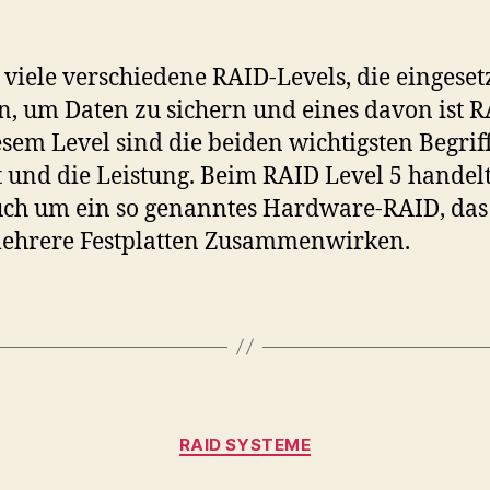
5
–
Be
t viele verschiedene RAID-Levels, die eingeset
di
, um Daten zu sichern und eines davon ist R
Le
esem Level sind die beiden wichtigsten Begrif
si
di
t und die Leistung. Beim RAID Level 5 handelt
be
uch um ein so genanntes Hardware-RAID, das
wi
mehrere Festplatten Zusammenwirken.
Be
di
Par
un
di
Le
Kategorien
RAID SYSTEME