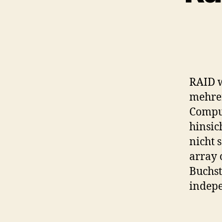
RAID w
mehrer
Comput
hinsic
nicht 
array 
Buchst
indepe